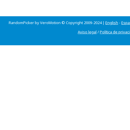
RandomPicker by VeroMotion © Copyright 2009-2024 |
English
-
Espa
Aviso legal
/
Política de privac