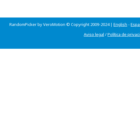
RandomPicker by VeroMotion © Copyright 2009-2024 |
English
-
Espa
Aviso legal
/
Política de privac