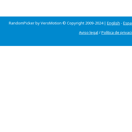
RandomPicker by VeroMotion © Copyright 2009-2024 |
English
-
Espa
Aviso legal
/
Política de privac