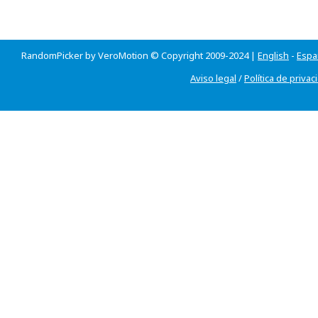
RandomPicker by VeroMotion © Copyright 2009-2024 |
English
-
Espa
Aviso legal
/
Política de privac