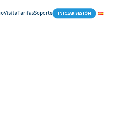
io
Visita
Tarifas
Soporte
INICIAR SESIÓN