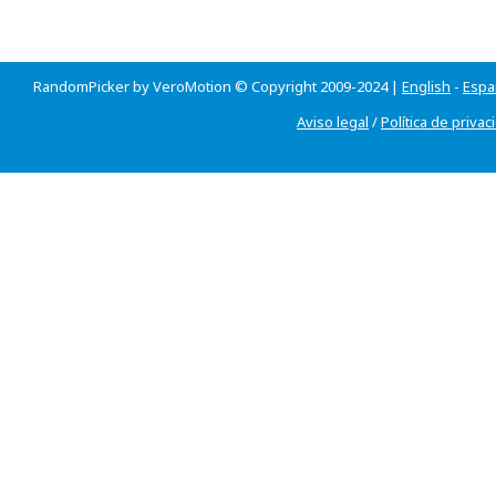
RandomPicker by VeroMotion © Copyright 2009-2024 |
English
-
Espa
Aviso legal
/
Política de privac