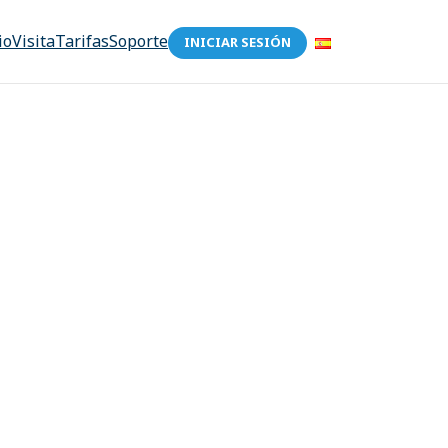
io
Visita
Tarifas
Soporte
INICIAR SESIÓN