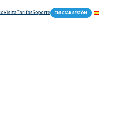
io
Visita
Tarifas
Soporte
INICIAR SESIÓN