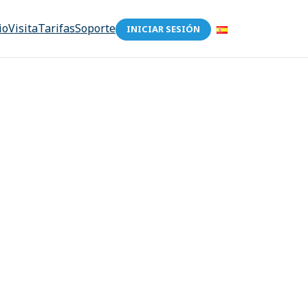
io
Visita
Tarifas
Soporte
INICIAR SESIÓN