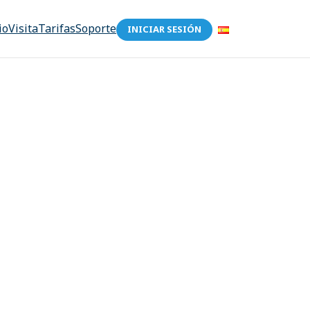
io
Visita
Tarifas
Soporte
INICIAR SESIÓN