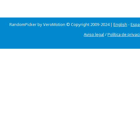
RandomPicker by VeroMotion © Copyright 2009-2024 |
English
-
Espa
Aviso legal
/
Política de privac