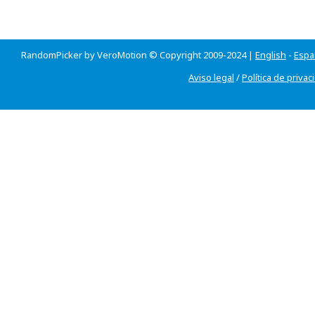
RandomPicker by VeroMotion © Copyright 2009-2024 |
English
-
Espa
Aviso legal
/
Política de privac