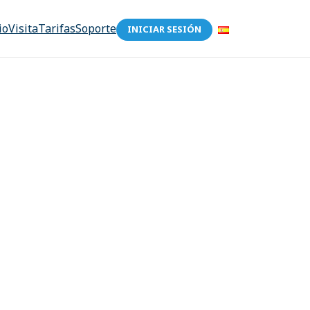
io
Visita
Tarifas
Soporte
INICIAR SESIÓN