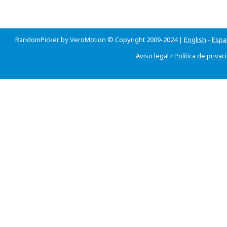
RandomPicker by VeroMotion © Copyright 2009-2024 |
English
-
Espa
Aviso legal
/
Política de privac