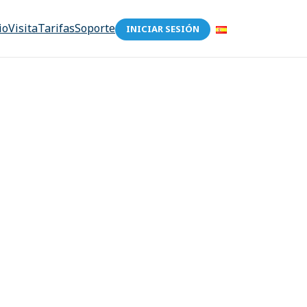
io
Visita
Tarifas
Soporte
INICIAR SESIÓN