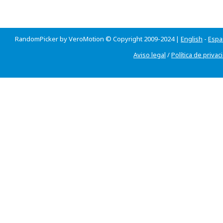
RandomPicker by VeroMotion © Copyright 2009-2024 |
English
-
Espa
Aviso legal
/
Política de privac