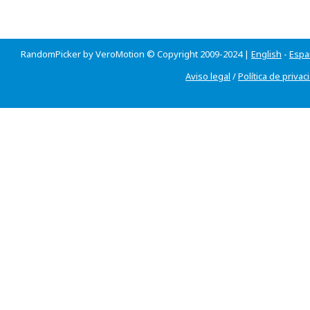
RandomPicker by VeroMotion © Copyright 2009-2024 |
English
-
Espa
Aviso legal
/
Política de privac