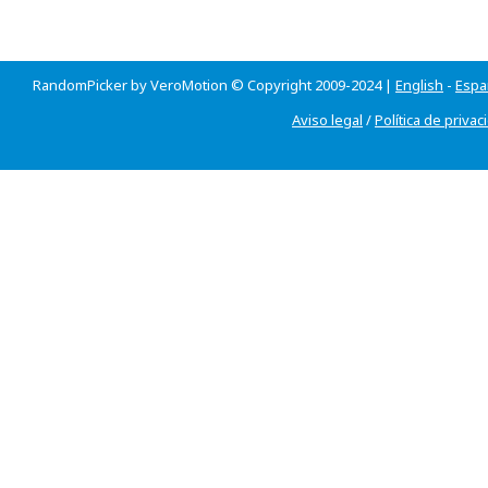
RandomPicker by VeroMotion © Copyright 2009-2024 |
English
-
Espa
Aviso legal
/
Política de privac