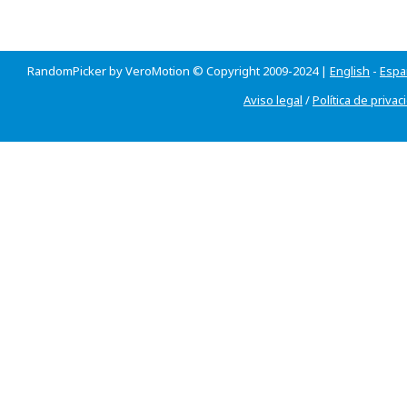
RandomPicker by VeroMotion © Copyright 2009-2024 |
English
-
Espa
Aviso legal
/
Política de privac