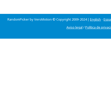
RandomPicker by VeroMotion © Copyright 2009-2024 |
English
-
Espa
Aviso legal
/
Política de privac