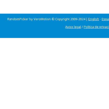
RandomPicker by VeroMotion © Copyright 2009-2024 |
English
-
Espa
Aviso legal
/
Política de privac