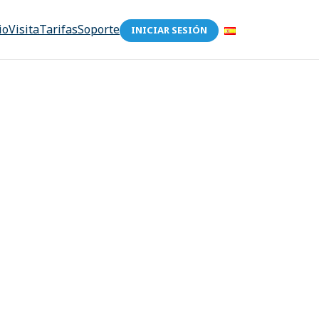
io
Visita
Tarifas
Soporte
INICIAR SESIÓN