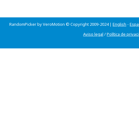
RandomPicker by VeroMotion © Copyright 2009-2024 |
English
-
Espa
Aviso legal
/
Política de privac