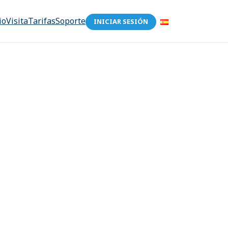
io
Visita
Tarifas
Soporte
INICIAR SESIÓN