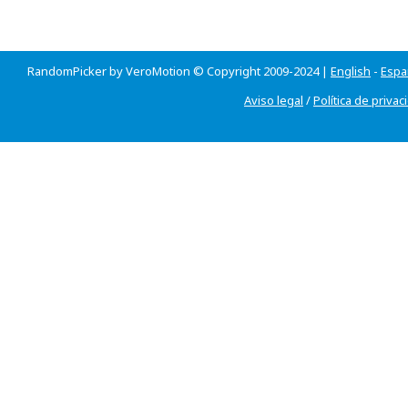
RandomPicker by VeroMotion © Copyright 2009-2024 |
English
-
Espa
Aviso legal
/
Política de privac