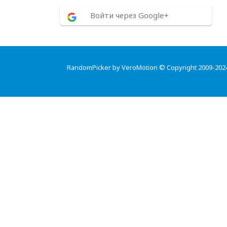
Войти через Google+
RandomPicker by VeroMotion © Copyright 2009-202