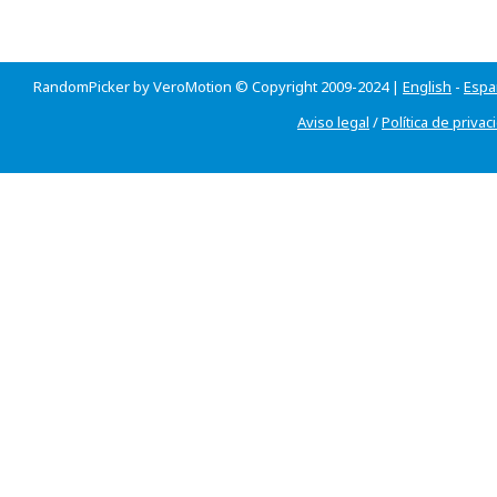
RandomPicker by VeroMotion © Copyright 2009-2024 |
English
-
Espa
Aviso legal
/
Política de privac