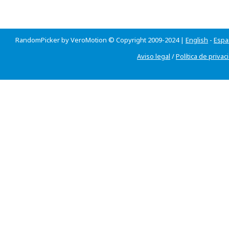
RandomPicker by VeroMotion © Copyright 2009-2024 |
English
-
Espa
Aviso legal
/
Política de privac