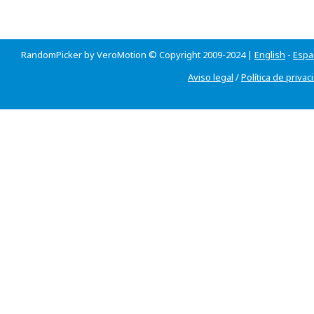
RandomPicker by VeroMotion © Copyright 2009-2024 |
English
-
Espa
Aviso legal
/
Política de privac