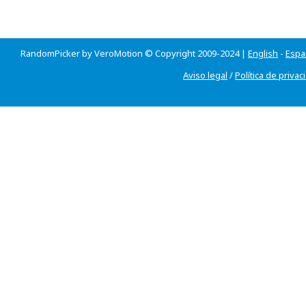
RandomPicker by VeroMotion © Copyright 2009-2024 |
English
-
Espa
Aviso legal
/
Política de privac