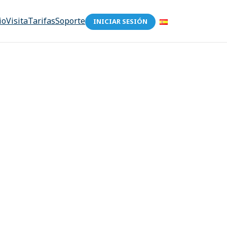
io
Visita
Tarifas
Soporte
INICIAR SESIÓN