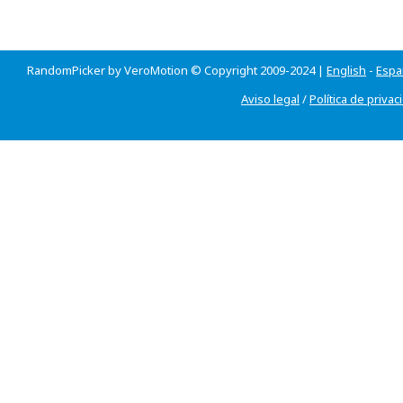
RandomPicker by VeroMotion © Copyright 2009-2024 |
English
-
Espa
Aviso legal
/
Política de privac