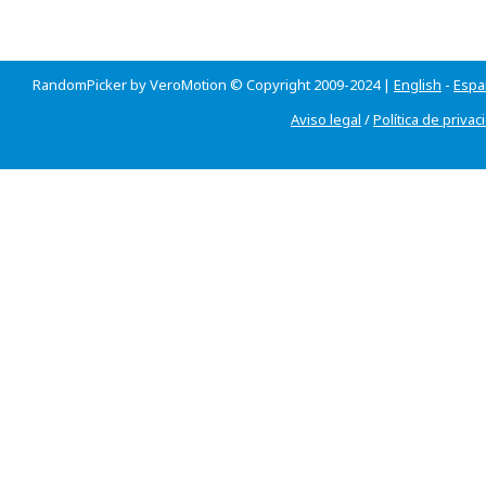
RandomPicker by VeroMotion © Copyright 2009-2024 |
English
-
Espa
Aviso legal
/
Política de privac