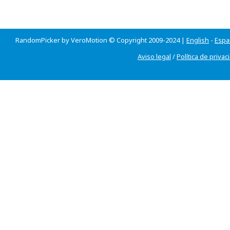
RandomPicker by VeroMotion © Copyright 2009-2024 |
English
-
Espa
Aviso legal
/
Política de privac