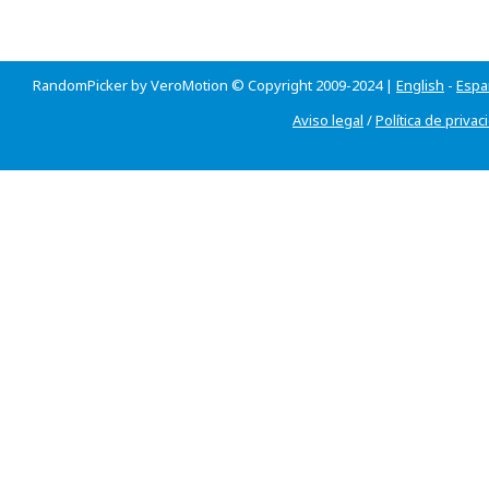
RandomPicker by VeroMotion © Copyright 2009-2024 |
English
-
Espa
Aviso legal
/
Política de privac