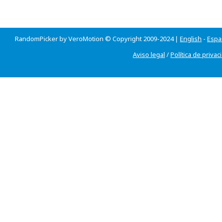
RandomPicker by VeroMotion © Copyright 2009-2024 |
English
-
Espa
Aviso legal
/
Política de privac