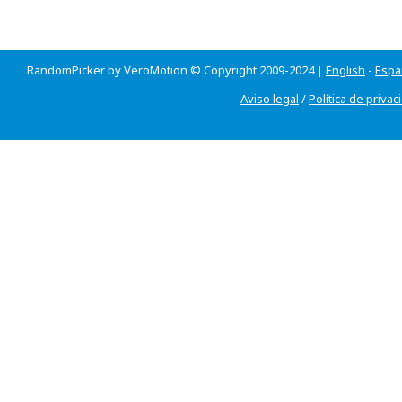
RandomPicker by VeroMotion © Copyright 2009-2024 |
English
-
Espa
Aviso legal
/
Política de privac