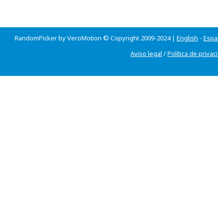
RandomPicker by VeroMotion © Copyright 2009-2024 |
English
-
Espa
Aviso legal
/
Política de privac