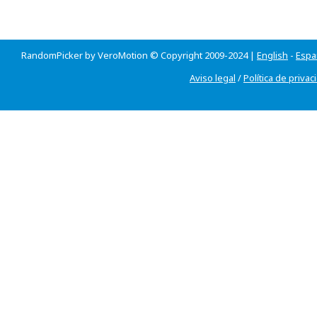
RandomPicker by VeroMotion © Copyright 2009-2024 |
English
-
Espa
Aviso legal
/
Política de privac