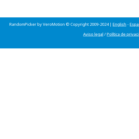
RandomPicker by VeroMotion © Copyright 2009-2024 |
English
-
Espa
Aviso legal
/
Política de privac