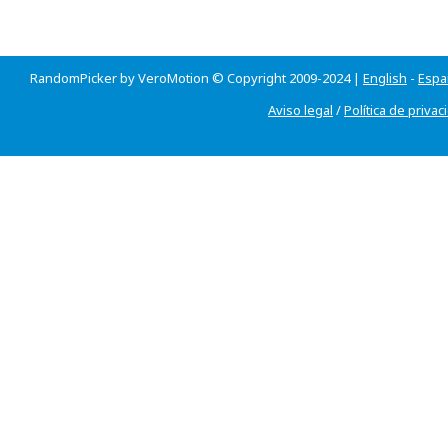
RandomPicker by VeroMotion © Copyright 2009-2024 |
English
-
Espa
Aviso legal
/
Política de privac