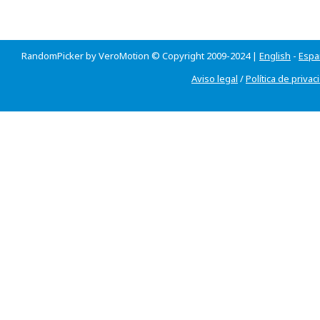
RandomPicker by VeroMotion © Copyright 2009-2024 |
English
-
Espa
Aviso legal
/
Política de privac