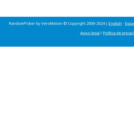
RandomPicker by VeroMotion © Copyright 2009-2024 |
English
-
Espa
Aviso legal
/
Política de privac