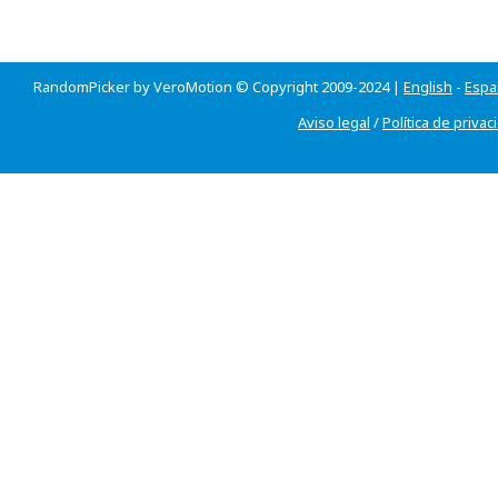
RandomPicker by VeroMotion © Copyright 2009-2024 |
English
-
Espa
Aviso legal
/
Política de privac