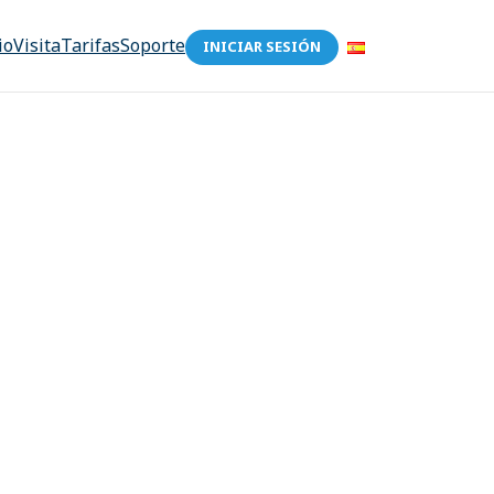
io
Visita
Tarifas
Soporte
INICIAR SESIÓN