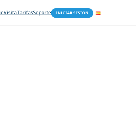
io
Visita
Tarifas
Soporte
INICIAR SESIÓN