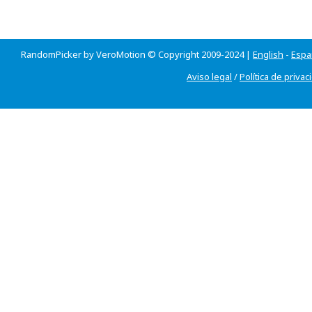
RandomPicker by VeroMotion © Copyright 2009-2024 |
English
-
Espa
Aviso legal
/
Política de privac