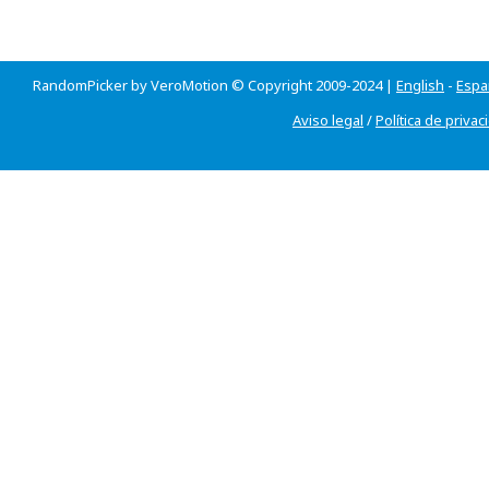
RandomPicker by VeroMotion © Copyright 2009-2024 |
English
-
Espa
Aviso legal
/
Política de privac