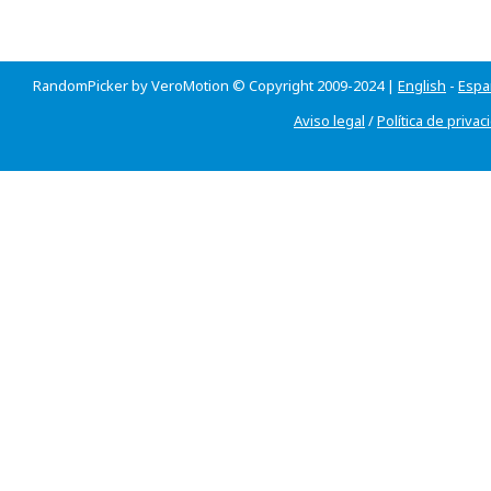
RandomPicker by VeroMotion © Copyright 2009-2024 |
English
-
Espa
Aviso legal
/
Política de privac