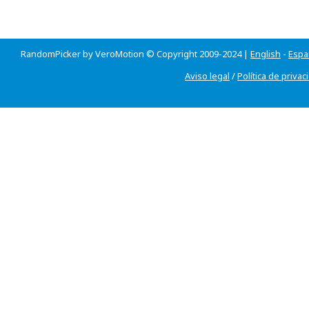
RandomPicker by VeroMotion © Copyright 2009-2024 |
English
-
Espa
Aviso legal
/
Política de privac